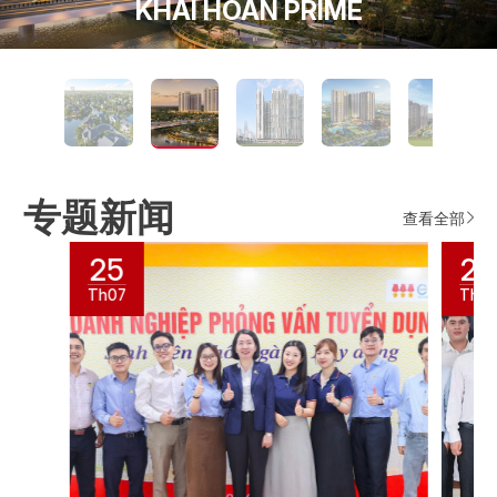
NAM MEKONG GRAND PLAZA
HAPPY ONE MORI LÁI THIÊU
MASTERI TRINITY SQUARE
KHAI HOAN IMPERIAL 项目
ECO RETREAT LONG AN
FIATO AIRPORT CITY
KHAI HOAN PRIME
DESTINO CENTRO
SETIA EDENIA
专题新闻
查看全部
25
20
Th07
Th0