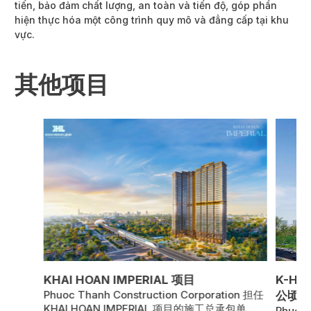
tiến, bảo đảm chất lượng, an toàn và tiến độ, góp phần
hiện thực hóa một công trình quy mô và đẳng cấp tại khu
vực.
其他项目
KHAI HOAN IMPERIAL 项目
K-HO
Phuoc Thanh Construction Corporation 担任
公顷）
KHAI HOAN IMPERIAL 项目的施工总承包单
Phuoc 