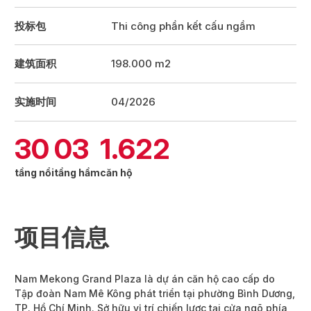
投标包
Thi công phần kết cấu ngầm
建筑面积
198.000 m2
实施时间
04/2026
30
03
1.622
tầng nổi
tầng hầm
căn hộ
项目信息
Nam Mekong Grand Plaza là dự án căn hộ cao cấp do
Tập đoàn Nam Mê Kông phát triển tại phường Bình Dương,
TP. Hồ Chí Minh. Sở hữu vị trí chiến lược tại cửa ngõ phía