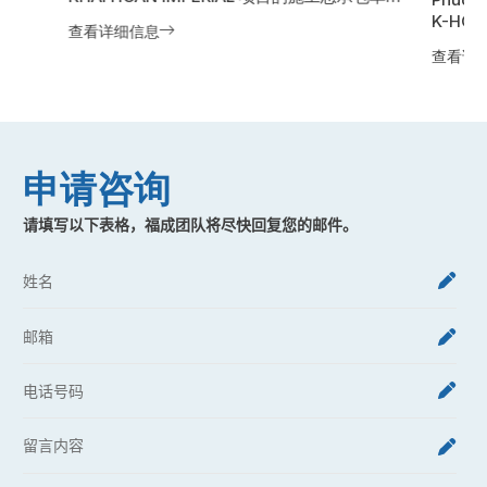
位。KHAI HOAN IMPERIAL 是由 Khai Hoan
K-HO
查看详细信息
Land 开发的高端 Bespoke 住宅项目，坐落于胡
顷）的
查看详
志明市国道13号沿线。项目规划用地面积超过
Oanh
10,000平方米，由两栋41层住宅塔楼及3层地下
投资开
室组成，配备高品质居住空间及现代化配套设
积约 2
施，为住户打造卓越的生活体验。
供近 2
质、现
申请咨询
请填写以下表格，福成团队将尽快回复您的邮件。