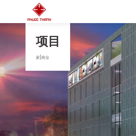
项目
家
商业