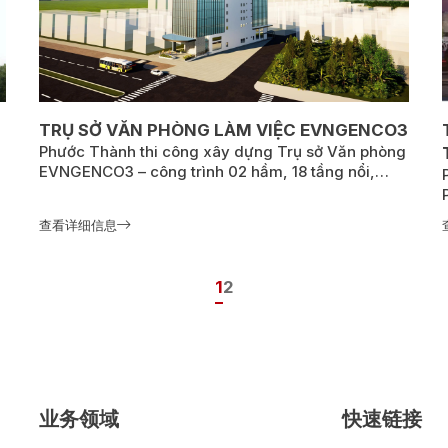
TRỤ SỞ VĂN PHÒNG LÀM VIỆC EVNGENCO3
Phước Thành thi công xây dựng Trụ sở Văn phòng
EVNGENCO3 – công trình 02 hầm, 18 tầng nổi,
diện tích sàn 16.332,42 m² tại TP. Thủ Đức; khởi
công 05/2025, hoàn thành 12/2027, nâng cao
查看详细信息
năng lực quản lý – điều hành của EVNGENCO3.
1
2
业务领域
快速链接