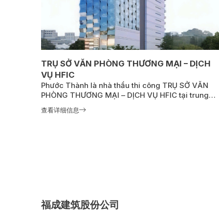
TRỤ SỞ VĂN PHÒNG THƯƠNG MẠI – DỊCH
VỤ HFIC
Phước Thành là nhà thầu thi công TRỤ SỞ VĂN
PHÒNG THƯƠNG MẠI – DỊCH VỤ HFIC tại trung
tâm TP.HCM gồm 14 tầng nổi, 3 tầng hầm, thiết kế
查看详细信息
hiện đại theo tiêu chuẩn xanh.
福成建筑股份公司