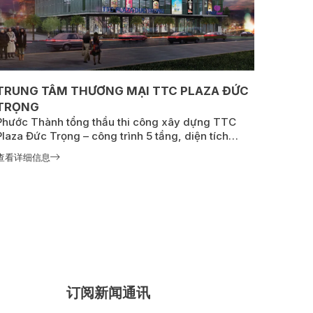
TRUNG TÂM THƯƠNG MẠI TTC PLAZA ĐỨC
TRỌNG
Phước Thành tổng thầu thi công xây dựng TTC
Plaza Đức Trọng – công trình 5 tầng, diện tích
10.000 m² tại huyện Đức Trọng, tỉnh Lâm Đồng;
查看详细信息
khởi công 05/2018, hoàn thành 03/2019, góp phần
phát triển thương mại – dịch vụ và nâng cao diện
mạo đô thị địa phương.
订阅新闻通讯