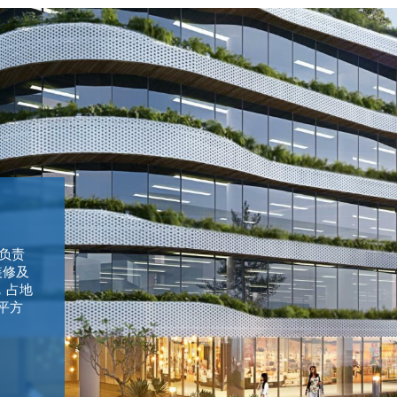
，负责
装修及
，占地
 平方