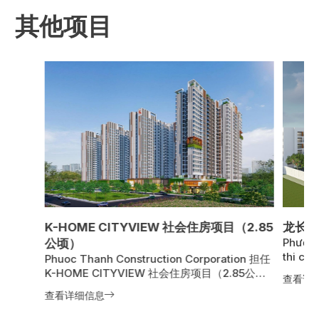
其他项目
K-HOME CITYVIEW 社会住房项目（2.85
龙长坊
Phước 
公顷）
thi cô
Phuoc Thanh Construction Corporation 担任
phường
K-HOME CITYVIEW 社会住房项目（2.85公
查看详
phát t
顷）的结构工程施工总承包单位。项目由 Kim
查看详细信息
Kinh d
Oanh Group－东部房地产投资与发展股份公司
gồm 03
投资开发，位于越南同奈省和奈坊。项目占地面