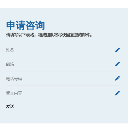
thiết 
积约 2.85 公顷，由 4 栋 22 层住宅楼组成，提
chiều c
供近 2,000 套住宅单元，致力于为居民打造优
sàn xâ
质、现代化的生活空间。
申请咨询
请填写以下表格，福成团队将尽快回复您的邮件。
发送
Alternative: