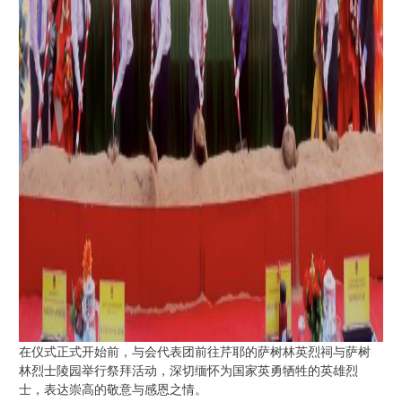
在仪式正式开始前，与会代表团前往芹耶的萨树林英烈祠与萨树
林烈士陵园举行祭拜活动，深切缅怀为国家英勇牺牲的英雄烈
士，表达崇高的敬意与感恩之情。