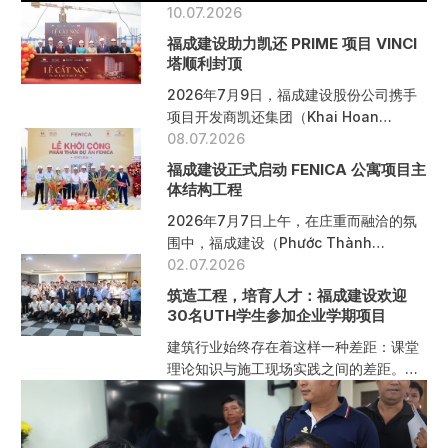
10.07.2026
福成建设助力凯还 PRIME 项目 VINCI
塔顺利封顶
2026年7月9日，福成建设股份公司携手
项目开发商凯还集团（Khai Hoan
Land）及各合作单位，成功举 […]
08.07.2026
福成建设正式启动 FENICA 公寓项目主
体结构工程
2026年7月7日上午，在庄重而融洽的氛
围中，福成建设（Phước Thành
Construction）携手 […]
02.07.2026
筑造工程，培育人才：福成建设欢迎
30名UTH学生参加企业学期项目
建筑行业始终存在着这样一种差距：课堂
理论知识与施工现场实践之间的差距。工
程师的职业素养与专业能力，不仅源于书
本 […]