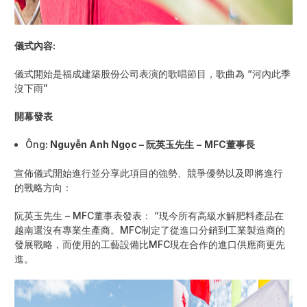
儀式內容
:
儀式開始是福成建築股份公司表演的歌唱節目，歌曲為 “河內此季
沒下雨”
開幕發表
Ông
: Nguyễn Anh Ngọc –
阮英玉先生
–
MFC
董事長
宣佈儀式開始進行並分享此項目的強勢、競爭優勢以及即將進行
的戰略方向：
阮英玉先生 – MFC董事表發表： “現今所有高級水解肥料產品在
越南還沒有專業生產商。MFC制定了從進口分銷到工業製造商的
發展戰略，而使用的工藝設備比MFC現在合作的進口供應商更先
進。