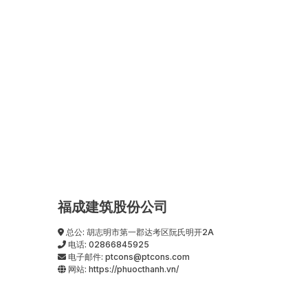
福成建筑股份公司
总公: 胡志明市第一郡达考区阮氏明开2A
电话:
02866845925
电子邮件:
ptcons@ptcons.com
网站:
https://phuocthanh.vn/