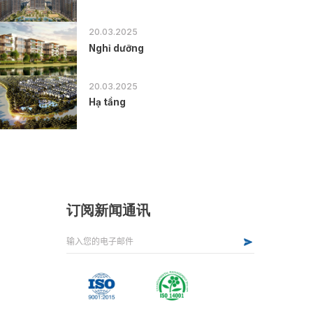
20.03.2025
Nghỉ dưỡng
20.03.2025
Hạ tầng
订阅新闻通讯
Alternative: