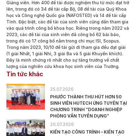
Giảng viên. Hơn 400 đề tài được nghiệm thu từ mức đạt trở
lên, trong đó có 34 đề tài cấp Bộ, 08 đề tài của Quỹ Khoa
học và Công nghệ Quốc gia (NAFOSTED) và 14 đề tài cấp
Tỉnh. Đặc biệt, các đề tài của sinh viên cũng dần tham gia
vào quá trình công bố khoa học. Riêng trong năm 2022 và
2023, các đề tài của sinh viên đã công bố 62 bài báo,
trong đó có 17 công bố nằm trong chỉ mục ISI, Scopus.
Trong năm 2023, 10/10 đề tài gửi đi tham gia đều đạt giải
(1 giải Nhất, 1 giải Nhì, 3 giải Ba và 5 giải Khuyến khích).
Đây là minh chứng rõ nhất cho sự tăng trưởng về chất
lượng của nghiên cứu khoa học sinh viên của Trường.
Tin tức khác
25.07.2026
PHƯỚC THÀNH THU HÚT HƠN 50
SINH VIÊN HUTECH ỨNG TUYỂN TẠI
CHƯƠNG TRÌNH “DOANH NGHIỆP
PHỎNG VẤN TUYỂN DỤNG”
20.07.2026
KIẾN TẠO CÔNG TRÌNH – KIẾN TẠO