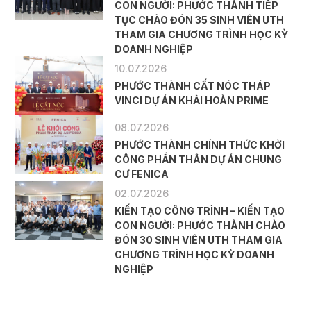
CON NGƯỜI: PHƯỚC THÀNH TIẾP
TỤC CHÀO ĐÓN 35 SINH VIÊN UTH
THAM GIA CHƯƠNG TRÌNH HỌC KỲ
DOANH NGHIỆP
10.07.2026
PHƯỚC THÀNH CẤT NÓC THÁP
VINCI DỰ ÁN KHẢI HOÀN PRIME
08.07.2026
PHƯỚC THÀNH CHÍNH THỨC KHỞI
CÔNG PHẦN THÂN DỰ ÁN CHUNG
CƯ FENICA
02.07.2026
KIẾN TẠO CÔNG TRÌNH – KIẾN TẠO
CON NGƯỜI: PHƯỚC THÀNH CHÀO
ĐÓN 30 SINH VIÊN UTH THAM GIA
CHƯƠNG TRÌNH HỌC KỲ DOANH
NGHIỆP