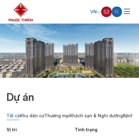
VN
Dự án
Tất cả
Khu dân cư
Thương mại
Khách sạn & Nghỉ dưỡng
Bệnh vi
Vị trí
Tình trạng