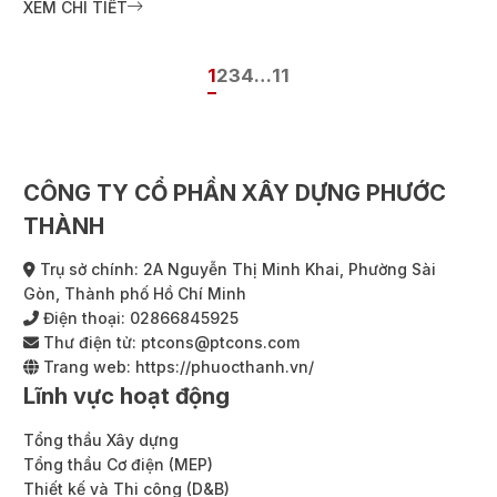
XEM CHI TIẾT
Happy One Mori tại đường
Lái Thiêu 14, phường Lái
Thiêu, TP. Hồ Chí Minh.
1
2
3
4
…
11
Dự án được phát triển trên
khu đất hơn 10.800 m²,
gồm 2 tòa tháp cao 33
tầng và 2 tầng hầm, cung
cấp 1.441 sản phẩm bao
CÔNG TY CỔ PHẦN XÂY DỰNG PHƯỚC
gồm căn hộ, officetel và
shophouse thương mại.
THÀNH
Trụ sở chính: 2A Nguyễn Thị Minh Khai, Phường Sài
Gòn, Thành phố Hồ Chí Minh
Điện thoại:
02866845925
Thư điện tử:
ptcons@ptcons.com
Trang web:
https://phuocthanh.vn/
Lĩnh vực hoạt động
Tổng thầu Xây dựng
Tổng thầu Cơ điện (MEP)
Thiết kế và Thi công (D&B)