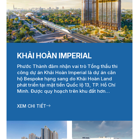
KHẢI HOÀN IMPERIAL
Phước Thành đảm nhận vai trò Tổng thầu thi
công dự án Khải Hoàn Imperial là dự án căn
hộ Bespoke hạng sang do Khải Hoàn Land
phát triển tại mặt tiền Quốc lộ 13, TP. Hồ Chí
Minh. Được quy hoạch trên khu đất hơn
10.000 m², dự án gồm 2 tòa tháp cao 41 tầng
và 3 tầng hầm, cung cấp không gian sống
XEM CHI TIẾT
đẳng cấp cùng hệ tiện ích hiện đại.