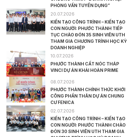
PHỎNG VẤN TUYỂN DỤNG”
20.07.2026
KIẾN TẠO CÔNG TRÌNH – KIẾN TẠO
CON NGƯỜI: PHƯỚC THÀNH TIẾP
TỤC CHÀO ĐÓN 35 SINH VIÊN UTH
THAM GIA CHƯƠNG TRÌNH HỌC KỲ
DOANH NGHIỆP
10.07.2026
PHƯỚC THÀNH CẤT NÓC THÁP
VINCI DỰ ÁN KHẢI HOÀN PRIME
08.07.2026
PHƯỚC THÀNH CHÍNH THỨC KHỞI
CÔNG PHẦN THÂN DỰ ÁN CHUNG
CƯ FENICA
02.07.2026
KIẾN TẠO CÔNG TRÌNH – KIẾN TẠO
CON NGƯỜI: PHƯỚC THÀNH CHÀO
ĐÓN 30 SINH VIÊN UTH THAM GIA