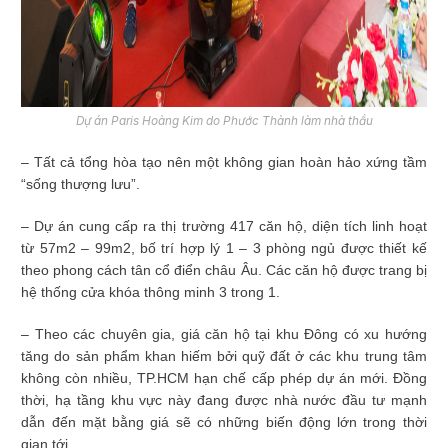
Dự án Paris Hoàng Kim do Phước Thành làm nhà thầu
– Tất cả tổng hòa tạo nên một không gian hoàn hảo xứng tầm
“sống thượng lưu”.
– Dự án cung cấp ra thị trường 417 căn hộ, diện tích linh hoạt
từ 57m
2
– 99m
2
, bố trí hợp lý 1 – 3 phòng ngủ được thiết kế
theo phong cách tân cổ điển châu Âu. Các căn hộ được trang bị
hệ thống cửa khóa thông minh 3 trong 1.
– Theo các chuyên gia, giá căn hộ tại khu Đông có xu hướng
tăng do sản phẩm khan hiếm bởi quỹ đất ở các khu trung tâm
không còn nhiều, TP.HCM hạn chế cấp phép dự án mới. Đồng
thời, hạ tầng khu vực này đang được nhà nước đầu tư mạnh
dẫn đến mặt bằng giá sẽ có những biến động lớn trong thời
gian tới.