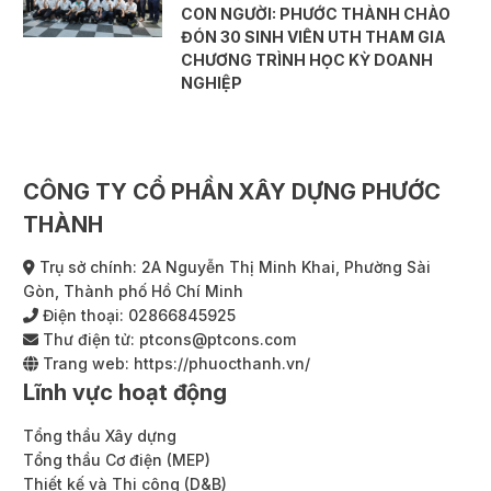
CON NGƯỜI: PHƯỚC THÀNH CHÀO
ĐÓN 30 SINH VIÊN UTH THAM GIA
CHƯƠNG TRÌNH HỌC KỲ DOANH
NGHIỆP
CÔNG TY CỔ PHẦN XÂY DỰNG PHƯỚC
THÀNH
Trụ sở chính: 2A Nguyễn Thị Minh Khai, Phường Sài
Gòn, Thành phố Hồ Chí Minh
Điện thoại:
02866845925
Thư điện tử:
ptcons@ptcons.com
Trang web:
https://phuocthanh.vn/
Lĩnh vực hoạt động
Tổng thầu Xây dựng
Tổng thầu Cơ điện (MEP)
Thiết kế và Thi công (D&B)