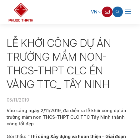
VN
LỄ KHỞI CÔNG DỰ ÁN
TRƯỜNG MẦM NON-
THCS-THPT CLC ÉN
VÀNG TTC_ TÂY NINH
05/11/2019
Vào sáng ngày 2/11/2019, đã diễn ra lễ khởi công dự án
trường mầm non THCS-THPT CLC TTC Tây Ninh thành
công tốt đẹp.
Gói thầu: “
Thi công Xây dựng và hoàn thiện – Giai đoạn