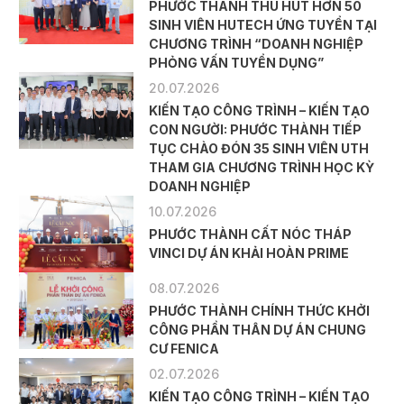
PHƯỚC THÀNH THU HÚT HƠN 50
SINH VIÊN HUTECH ỨNG TUYỂN TẠI
CHƯƠNG TRÌNH “DOANH NGHIỆP
PHỎNG VẤN TUYỂN DỤNG”
20.07.2026
KIẾN TẠO CÔNG TRÌNH – KIẾN TẠO
CON NGƯỜI: PHƯỚC THÀNH TIẾP
TỤC CHÀO ĐÓN 35 SINH VIÊN UTH
THAM GIA CHƯƠNG TRÌNH HỌC KỲ
DOANH NGHIỆP
10.07.2026
PHƯỚC THÀNH CẤT NÓC THÁP
VINCI DỰ ÁN KHẢI HOÀN PRIME
08.07.2026
PHƯỚC THÀNH CHÍNH THỨC KHỞI
CÔNG PHẦN THÂN DỰ ÁN CHUNG
CƯ FENICA
02.07.2026
KIẾN TẠO CÔNG TRÌNH – KIẾN TẠO