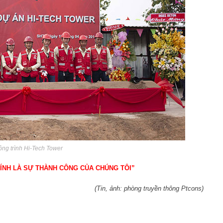
ông trình Hi-Tech Tower
ÍNH LÀ SỰ THÀNH CÔNG CỦA CHÚNG TÔI”
(Tin, ảnh: phòng truyền thông Ptcons)