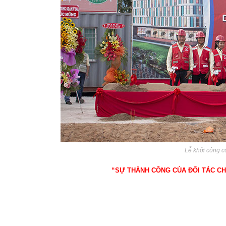
Lễ khởi công c
“SỰ THÀNH CÔNG CỦA ĐỐI TÁC CH