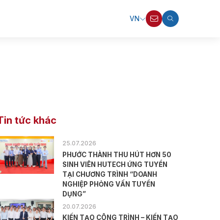
VN
Tin tức khác
25.07.2026
PHƯỚC THÀNH THU HÚT HƠN 50
SINH VIÊN HUTECH ỨNG TUYỂN
TẠI CHƯƠNG TRÌNH “DOANH
NGHIỆP PHỎNG VẤN TUYỂN
DỤNG”
20.07.2026
KIẾN TẠO CÔNG TRÌNH – KIẾN TẠO