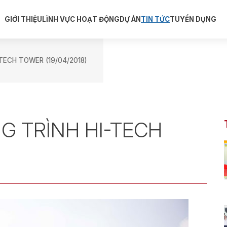
GIỚI THIỆU
LĨNH VỰC HOẠT ĐỘNG
DỰ ÁN
TIN TỨC
TUYỂN DỤNG
TECH TOWER (19/04/2018)
G TRÌNH HI-TECH