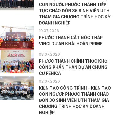
CON NGƯỜI: PHƯỚC THÀNH TIẾP
TỤC CHÀO ĐÓN 35 SINH VIÊN UTH
THAM GIA CHƯƠNG TRÌNH HỌC KỲ
DOANH NGHIỆP
10.07.2026
PHƯỚC THÀNH CẤT NÓC THÁP
VINCI DỰ ÁN KHẢI HOÀN PRIME
08.07.2026
PHƯỚC THÀNH CHÍNH THỨC KHỞI
CÔNG PHẦN THÂN DỰ ÁN CHUNG
CƯ FENICA
02.07.2026
KIẾN TẠO CÔNG TRÌNH – KIẾN TẠO
CON NGƯỜI: PHƯỚC THÀNH CHÀO
ĐÓN 30 SINH VIÊN UTH THAM GIA
CHƯƠNG TRÌNH HỌC KỲ DOANH
NGHIỆP