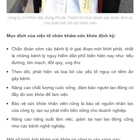
công ty Cổ Phần Xây Dựng Phước Thành tổ chức khám sức khỏe định kỳ
cho toàn thể cán bộ nhân viên
Mục đích của việc tổ chức khám sức khỏe định kỳ:
Chẩn đoán sớm các bệnh lý ở giai đoạn mới khởi phát, nhất
là những bệnh lý nguy hiểm dần phổ biến hiện nay như: tiểu
đường, tim mạch, đột quỵ, ung thư.
Theo dõi, phát hiện và loại bỏ các yếu tố nguy cơ tiềm ẩn
gây bệnh.
Nâng cao chất lượng cuộc sống, đảm bảo người lao động có
đầy đủ sức khỏe để làm việc
Bảo vệ sức khỏe nhân viên cũng là bảo vệ nguồn nhân lực
của công ty, tạo sự phát triển bền vững cho doanh nghiệp.
Nâng cao năng suất làm việc, giảm tai nạn lao động cũng
như các bệnh nghề nghiệp.
Một số hình ảnh khám sức khỏe tại công ty vào sáng nay: