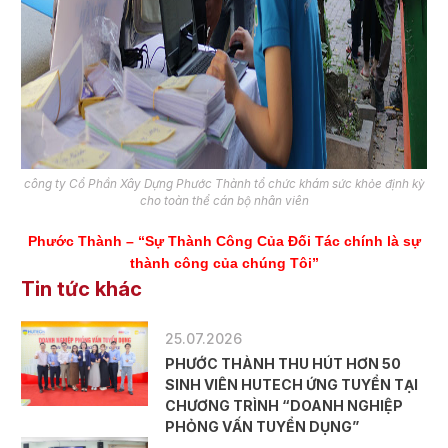
công ty Cổ Phần Xây Dựng Phước Thành tổ chức khám sức khỏe định kỳ
cho toàn thể cán bộ nhân viên
Phước Thành – “Sự Thành Công Của Đối Tác chính là sự
thành công của chúng Tôi”
Tin tức khác
25.07.2026
PHƯỚC THÀNH THU HÚT HƠN 50
SINH VIÊN HUTECH ỨNG TUYỂN TẠI
CHƯƠNG TRÌNH “DOANH NGHIỆP
PHỎNG VẤN TUYỂN DỤNG”