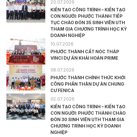
20.07.2026
KIẾN TẠO CÔNG TRÌNH – KIẾN TẠO
CON NGƯỜI: PHƯỚC THÀNH TIẾP
TỤC CHÀO ĐÓN 35 SINH VIÊN UTH
THAM GIA CHƯƠNG TRÌNH HỌC KỲ
DOANH NGHIỆP
10.07.2026
PHƯỚC THÀNH CẤT NÓC THÁP
VINCI DỰ ÁN KHẢI HOÀN PRIME
08.07.2026
PHƯỚC THÀNH CHÍNH THỨC KHỞI
CÔNG PHẦN THÂN DỰ ÁN CHUNG
CƯ FENICA
02.07.2026
KIẾN TẠO CÔNG TRÌNH – KIẾN TẠO
CON NGƯỜI: PHƯỚC THÀNH CHÀO
ĐÓN 30 SINH VIÊN UTH THAM GIA
CHƯƠNG TRÌNH HỌC KỲ DOANH
NGHIỆP