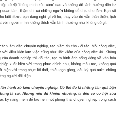
nghiệp có độ “thông minh xúc cảm” cao và không để ảnh hưởng đến tư
g quan tâm, thậm chí cả những người không dễ chịu cho lắm. Bạn sẽ
 biết được bạn đang nghĩ gì về họ, thay vào đó vẫn thân thiện, lịch
ặt với người mình không thích vẫn bình thường như không có gì.
cách làm việc chuyên nghiệp, tạo niềm tin cho đối tác. Mỗi công việc,
p với điều kiện làm việc cũng như đặc điểm của công việc đó. Không
g của doanh nghiệp tới đối tác, tạo ra hình ảnh sống động về văn hóa
ghiệp xuất hiện với trang phục chỉnh chu, không màu mè, không quá
ất hiện với trang phục lôi thôi, thiếu gọn gàng, cầu kỳ quá mức chẳng
ờng người đối diện.
t lần hành xử kém chuyên nghiệp. Có thể đó là những lần quá bận
 chung là sai. Nhưng nếu đủ khiêm nhường, ta đều có cơ hội sửa
c kỹ năng mềm để tạo nên một phong thái chuyên nghiệp trong cách