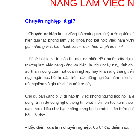
NĂNG LÀM VIỆC
Chuyên nghiệp là gì?
–
Chuyên nghiệp
là sự đồng bộ nhất quán từ ý tưởng đến cá
hiện qua tác phong làm việc khoa học kết hợp việc nắm vữ
gồm những việc làm, hạnh kiểm, mục tiêu và phẩm chất .
– Dù ở bất kì vị trí nào thì mỗi cá nhân đều muốn xây dựn
trường làm việc năng động và hiện đại như ngày nay, tính ch
sự thành công của một doanh nghiệp hay khả năng thăng tiến
ngại ngần học hỏi từ cấp trên, các đồng nghiệp thâm niên 
trải nghiệm vô giá từ chính nỗ lực này.
Cho dù bạn đang ở vị trí nào thì việc không ngừng học hỏi là 
sống, trình độ công nghệ thông tin phát triển liên tục kèm the
dạng hơn. Nếu như bạn không trang bị cho mình kiến thức phù h
hậu, lỗi thời.
– Đặc điểm của tính chuyên nghiệp
: Có 07 đặc điểm sau: