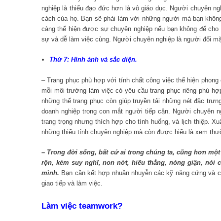
nghiệp là thiếu đạo đức hơn là vô giáo dục. Người chuyên 
cách của họ. Bạn sẽ phải làm với những người mà bạn khôn
càng thể hiện được sự chuyên nghiệp nếu bạn không để cho họ
sự và dễ làm việc cùng. Người chuyên nghiệp là người đối m
Thứ 7: Hình ảnh và sắc diện.
– Trang phục phù hợp với tính chất công việc thể hiện phong 
mỗi môi trường làm việc có yêu cầu trang phục riêng phù hợ
những thế trang phục còn giúp truyền tải những nét đặc trưn
doanh nghiệp trong con mắt người tiếp cận. Người chuyên n
trang trọng nhưng thích hợp cho tình huống, và lịch thiệp. Xu
những thiếu tính chuyên nghiệp mà còn được hiểu là xem thư
– Trong đời sống, bất cứ ai trong chúng ta, cũng hơn mộ
rộn, kém suy nghĩ, non nớt, hiếu thắng, nóng giận, nói
mình.
Bạn cần kết hợp nhuần nhuyễn các kỹ năng cứng và cá
giao tiếp và làm việc.
Làm việc
teamwork?