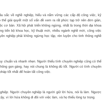
 sâu sắc về nghề nghiệp, hiểu và nắm vững các cấp độ công việc, kỹ
 thể giải quyết một số vấn đề xem ra rất phức tạp trở nên đơn giản,
 cơ bản. Xã hội phát triển không ngừng, nhất là trong thời đại khoa
ng tiến bộ khoa học, kỹ thuật mới, nhiều ngành nghề mới, công việc
yên nghiệp phải không ngừng học tập, rèn luyện cho tinh thông nghề
uy chuẩn và nhanh nhẹn. Người thiếu tính chuyên nghiệp cũng có thể
hông gọn gàng, hay nói chung là không đủ tốt. Người có tính chuyên
 pháp tốt nhất để hoàn tất công việc.
nghiệp.
Người chuyên nghiệp là người giữ lời hứa, nói là làm. Ngược
y, vì lời hứa không đi đôi với việc làm, và họ thiếu lòng tự trọng.