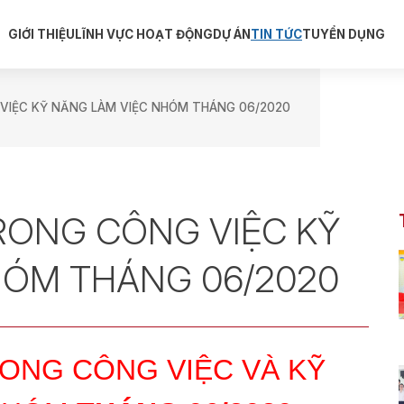
GIỚI THIỆU
LĨNH VỰC HOẠT ĐỘNG
DỰ ÁN
TIN TỨC
TUYỂN DỤNG
VIỆC KỸ NĂNG LÀM VIỆC NHÓM THÁNG 06/2020
RONG CÔNG VIỆC KỸ
HÓM THÁNG 06/2020
ONG CÔNG VIỆC VÀ
KỸ