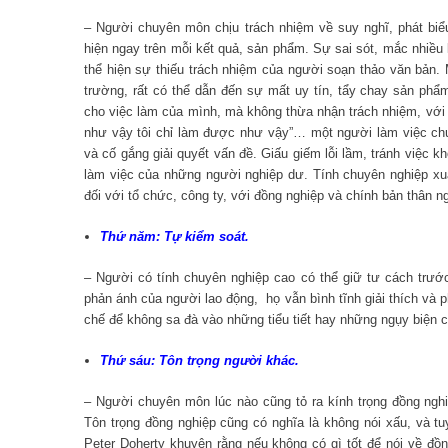
– Người chuyên môn chịu trách nhiệm về suy nghĩ, phát biểu
hiện ngay trên mỗi kết quả, sản phẩm. Sự sai sót, mắc nhiều l
thể hiện sự thiếu trách nhiệm của người soạn thảo văn bản.
trường, rất có thể dẫn đến sự mất uy tín, tẩy chay sản phẩ
cho việc làm của mình, mà không thừa nhận trách nhiệm, với nhữ
như vậy tôi chỉ làm được như vậy”… một người làm việc ch
và cố gắng giải quyết vấn đề. Giấu giếm lỗi lầm, tránh việc k
làm việc của những người nghiệp dư. Tính chuyên nghiệp xuấ
đối với tổ chức, công ty, với đồng nghiệp và chính bản thân n
Thứ năm: Tự kiểm soát.
– Người có tính chuyên nghiệp cao có thể giữ tư cách trư
phản ánh của người lao động, họ vẫn bình tĩnh giải thích và
chế để không sa đà vào những tiểu tiết hay những ngụy biện 
Thứ sáu: Tôn trọng người khác.
– Người chuyên môn lúc nào cũng tỏ ra kính trọng đồng nghi
Tôn trọng đồng nghiệp cũng có nghĩa là không nói xấu, và t
Peter Doherty khuyên rằng nếu không có gì tốt để nói về đồ