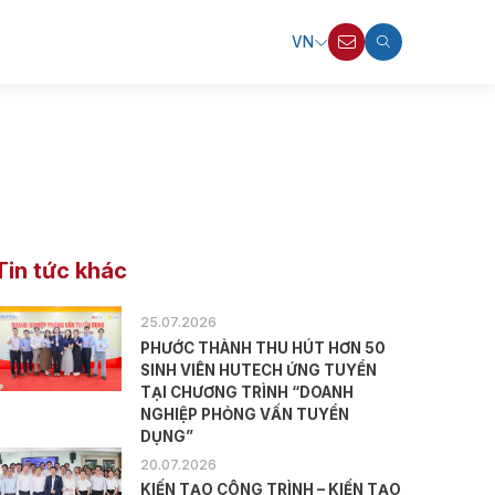
VN
Tin tức khác
25.07.2026
PHƯỚC THÀNH THU HÚT HƠN 50
SINH VIÊN HUTECH ỨNG TUYỂN
TẠI CHƯƠNG TRÌNH “DOANH
NGHIỆP PHỎNG VẤN TUYỂN
DỤNG”
20.07.2026
KIẾN TẠO CÔNG TRÌNH – KIẾN TẠO