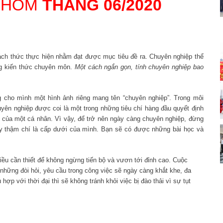
 NHÓM
THÁNG 06/2020
ch thức thực hiện nhằm đạt được mục tiêu đề ra. Chuyên nghiệp thể
ng kiến thức chuyên môn.
Một cách ngắn gọn, tính chuyên nghiệp bao
g cho mình một hình ảnh riêng mang tên “chuyên nghiệp”. Trong môi
uyên nghiệp được coi là một trong những tiêu chí hàng đầu quyết định
 của một cá nhân. Vì vậy, để trở nên ngày càng chuyên nghiệp, đừng
hay thậm chí là cấp dưới của mình. Bạn sẽ có được những bài học và
điều cần thiết để không ngừng tiến bộ và vươn tới đỉnh cao. Cuộc
o những đòi hỏi, yêu cầu trong công việc sẽ ngày càng khắt khe, đa
ợp với thời đại thì sẽ không tránh khỏi việc bị đào thải vì sự tụt