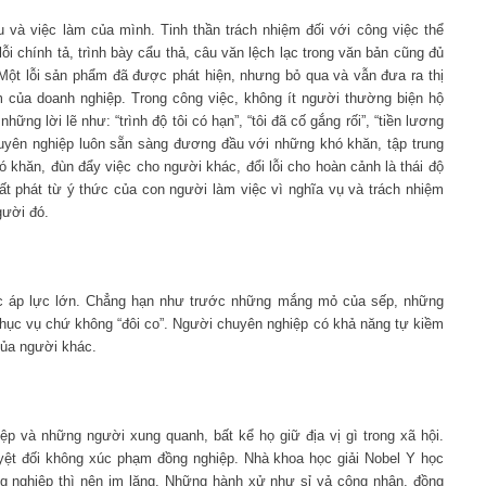
 và việc làm của mình. Tinh thần trách nhiệm đối với công việc thể
ỗi chính tả, trình bày cẩu thả, câu văn lệch lạc trong văn bản cũng đủ
 Một lỗi sản phẩm đã được phát hiện, nhưng bỏ qua và vẫn đưa ra thị
m của doanh nghiệp. Trong công việc, không ít người thường biện hộ
ng lời lẽ như: “trình độ tôi có hạn”, “tôi đã cố gắng rối”, “tiền lương
uyên nghiệp luôn sẵn sàng đương đầu với những khó khăn, tập trung
hó khăn, đùn đẩy việc cho người khác, đổi lỗi cho hoàn cảnh là thái độ
t phát từ ý thức của con người làm việc vì nghĩa vụ và trách nhiệm
gười đó.
ớc áp lực lớn. Chẳng hạn như trước những mắng mỏ của sếp, những
 phục vụ chứ không “đôi co”. Người chuyên nghiệp có khả năng tự kiềm
của người khác.
ệp và những người xung quanh, bất kể họ giữ địa vị gì trong xã hội.
uyệt đối không xúc phạm đồng nghiệp. Nhà khoa học giải Nobel Y học
ng nghiệp thì nên im lặng. Những hành xử như sỉ vả công nhân, đồng