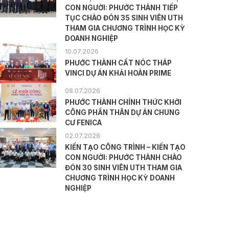
CON NGƯỜI: PHƯỚC THÀNH TIẾP
TỤC CHÀO ĐÓN 35 SINH VIÊN UTH
THAM GIA CHƯƠNG TRÌNH HỌC KỲ
DOANH NGHIỆP
10.07.2026
PHƯỚC THÀNH CẤT NÓC THÁP
VINCI DỰ ÁN KHẢI HOÀN PRIME
08.07.2026
PHƯỚC THÀNH CHÍNH THỨC KHỞI
CÔNG PHẦN THÂN DỰ ÁN CHUNG
CƯ FENICA
02.07.2026
KIẾN TẠO CÔNG TRÌNH – KIẾN TẠO
CON NGƯỜI: PHƯỚC THÀNH CHÀO
ĐÓN 30 SINH VIÊN UTH THAM GIA
CHƯƠNG TRÌNH HỌC KỲ DOANH
NGHIỆP