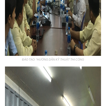
ĐÀO TẠO: “HƯỚNG DẪN KỸ THUẬT THI CÔNG