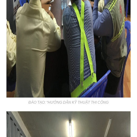
ĐÀO TẠO: “HƯỚNG DẪN KỸ THUẬT THI CÔNG