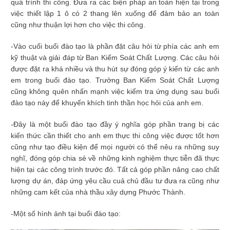
quá trình thi công. Đưa ra các biện pháp an toàn hiện tại trong
việc thiết lập 1 ô có 2 thang lên xuống để đảm bảo an toàn
cũng như thuận lợi hơn cho việc thi công.
-Vào cuối buổi đào tạo là phần đặt câu hỏi từ phía các anh em
kỹ thuật và giải đáp từ Ban Kiểm Soát Chất Lượng. Các câu hỏi
được đặt ra khá nhiều và thu hút sự đóng góp ý kiến từ các anh
em trong buổi đào tạo. Trưởng Ban Kiểm Soát Chất Lượng
cũng không quên nhấn mạnh việc kiểm tra ứng dụng sau buổi
đào tạo này để khuyến khích tinh thần học hỏi của anh em.
-Đây là một buổi đào tạo đầy ý nghĩa góp phần trang bị các
kiến thức cần thiết cho anh em thực thi công việc được tốt hơn
cũng như tạo điều kiện để mọi người có thể nêu ra những suy
nghĩ, đóng góp chia sẻ về những kinh nghiệm thực tiễn đã thực
hiện tại các công trình trước đó. Tất cả góp phần nâng cao chất
lượng dự án, đáp ứng yêu cầu cuả chủ đầu tư đưa ra cũng như
những cam kết của nhà thầu xây dựng Phước Thành.
-Một số hình ảnh tại buổi đào tạo: