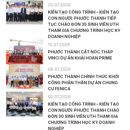
20.07.2026
KIẾN TẠO CÔNG TRÌNH – KIẾN TẠO
CON NGƯỜI: PHƯỚC THÀNH TIẾP
TỤC CHÀO ĐÓN 35 SINH VIÊN UTH
THAM GIA CHƯƠNG TRÌNH HỌC KỲ
DOANH NGHIỆP
10.07.2026
PHƯỚC THÀNH CẤT NÓC THÁP
VINCI DỰ ÁN KHẢI HOÀN PRIME
08.07.2026
PHƯỚC THÀNH CHÍNH THỨC KHỞI
CÔNG PHẦN THÂN DỰ ÁN CHUNG
CƯ FENICA
02.07.2026
KIẾN TẠO CÔNG TRÌNH – KIẾN TẠO
CON NGƯỜI: PHƯỚC THÀNH CHÀO
ĐÓN 30 SINH VIÊN UTH THAM GIA
CHƯƠNG TRÌNH HỌC KỲ DOANH
NGHIỆP