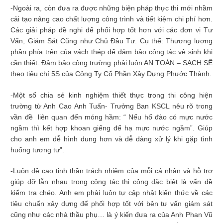
-Ngoài ra, còn đưa ra được những biện pháp thực thi mới nhầm
cải tạo nâng cao chất lượng công trình và tiết kiệm chi phí hơn.
Các giải pháp đề nghị để phối hợp tốt hơn với các đơn vị Tư
Vấn, Giám Sát Cũng như Chủ Đầu Tư. Cụ thể: Thương lượng
phần phía trên của vách thép để đảm bảo công tác vệ sinh khi
cần thiết. Đảm bảo công trường phải luôn AN TOÀN – SẠCH SẼ
theo tiêu chí 5S của Công Ty Cổ Phần Xây Dựng Phước Thành.
-Một số chia sẻ kinh nghiệm thiết thực trong thi công hiện
trường từ Anh Cao Anh Tuấn- Trưởng Ban KSCL nêu rõ trong
vần đề liên quan đến móng hầm: “ Nếu hố đào có mực nước
ngầm thì kết hợp khoan giếng để hạ mực nước ngầm”. Giúp
cho anh em dễ hình dung hơn và dễ dàng xử lý khi gặp tình
huống tương tự”.
-Luôn đề cao tinh thần trách nhiệm của mỗi cá nhân và hỗ trợ
giúp đỡ lẫn nhau trong công tác thi công đặc biệt là vấn đề
kiểm tra chéo. Anh em phải luôn tự cập nhật kiến thức về các
tiêu chuẩn xây dựng để phối hợp tốt với bên tư vấn giám sát
cũng như các nhà thầu phụ… là ý kiến đưa ra của Anh Phan Vũ