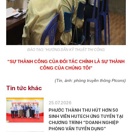
ĐÀO TẠO: “HƯỚNG DẪN KỸ THUẬT THI CÔNG
“SỰ THÀNH CÔNG CỦA ĐỐI TÁC CHÍNH LÀ SỰ THÀNH
CÔNG CỦA CHÚNG TÔI”
(Tin, ảnh: phòng truyền thông Ptcons)
Tin tức khác
25.07.2026
PHƯỚC THÀNH THU HÚT HƠN 50
SINH VIÊN HUTECH ỨNG TUYỂN TẠI
CHƯƠNG TRÌNH “DOANH NGHIỆP
PHỎNG VẤN TUYỂN DỤNG”