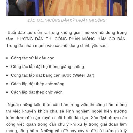
ĐÀO TẠO: “HƯỚNG DẪN KỸ THUẬT THI CÔNG
-Buổi đào tạo diễn ra trong không gian mở với nội dung trọng
tâm: HƯỚNG DẪN THI CÔNG PHẦN MÓNG HẦM CƠ BẢN.
Trong đó nhấn mạnh vào các nội dung chính yếu sau:
Công tác xử lý đầu cọc
Công tác lắp đặt hệ thống giằng chống
Công tác lắp đặt băng cản nước (Water Bar)
Cách lắp đặt thép chờ móng
Cách lắp đặt thép chờ vách
-Ngoài những kiến thức căn bản trong việc thi công hầm móng
thì việc khuyến khích chia sẻ kinh nghiệm ngoài hiện trường
luôn được đề cập xuyên suốt buổi đào tạo. Xác định được các
công việc quan trọng cần chú ý khi xử lý trong giai đoạn làm
móng, tầng hầm. Những vấn đề hay xảy ra để có hướng xử lý