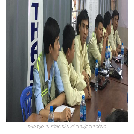
ĐÀO TẠO: “HƯỚNG DẪN KỸ THUẬT THI CÔNG