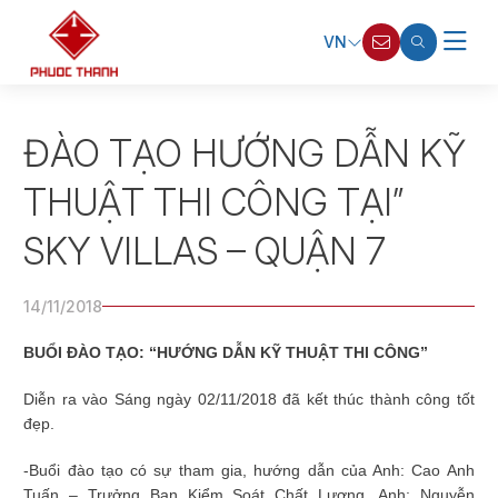
VN
ĐÀO TẠO HƯỚNG DẪN KỸ
THUẬT THI CÔNG TẠI”
SKY VILLAS – QUẬN 7
14/11/2018
BUỔI ĐÀO TẠO: “HƯỚNG DẪN KỸ THUẬT THI CÔNG”
Diễn ra vào Sáng ngày 02/11/2018 đã kết thúc thành công tốt
đẹp.
-Buổi đào tạo có sự tham gia, hướng dẫn của Anh: Cao Anh
Tuấn – Trưởng Ban Kiểm Soát C
hất Lượng, Anh: Nguyễn