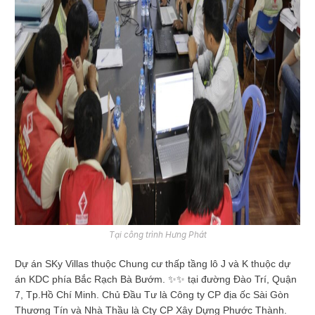
Tại công trình Hưng Phát
Dự án SKy Villas thuộc Chung cư thấp tầng lô J và K thuộc dự
án KDC phía Bắc Rạch Bà Bướm.
✨
✨
tại đường Đào Trí, Quận
7, Tp.Hồ Chí Minh. Chủ Đầu Tư là Công ty CP địa ốc Sài Gòn
Thương Tín và Nhà Thầu là Cty CP Xây Dựng Phước Thành.