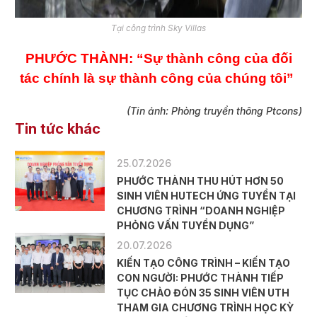
Tại công trình Sky Villas
PHƯỚC THÀNH: “Sự thành công của đối
tác chính là sự thành công của chúng tôi”
(Tin ảnh: Phòng truyền thông Ptcons)
Tin tức khác
25.07.2026
PHƯỚC THÀNH THU HÚT HƠN 50
SINH VIÊN HUTECH ỨNG TUYỂN TẠI
CHƯƠNG TRÌNH “DOANH NGHIỆP
PHỎNG VẤN TUYỂN DỤNG”
20.07.2026
KIẾN TẠO CÔNG TRÌNH – KIẾN TẠO
CON NGƯỜI: PHƯỚC THÀNH TIẾP
TỤC CHÀO ĐÓN 35 SINH VIÊN UTH
THAM GIA CHƯƠNG TRÌNH HỌC KỲ