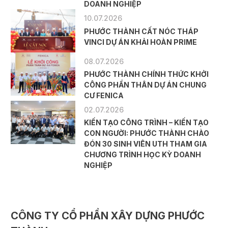
DOANH NGHIỆP
10.07.2026
PHƯỚC THÀNH CẤT NÓC THÁP
VINCI DỰ ÁN KHẢI HOÀN PRIME
08.07.2026
PHƯỚC THÀNH CHÍNH THỨC KHỞI
CÔNG PHẦN THÂN DỰ ÁN CHUNG
CƯ FENICA
02.07.2026
KIẾN TẠO CÔNG TRÌNH – KIẾN TẠO
CON NGƯỜI: PHƯỚC THÀNH CHÀO
ĐÓN 30 SINH VIÊN UTH THAM GIA
CHƯƠNG TRÌNH HỌC KỲ DOANH
NGHIỆP
CÔNG TY CỔ PHẦN XÂY DỰNG PHƯỚC