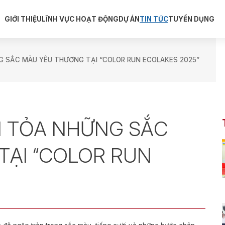
GIỚI THIỆU
LĨNH VỰC HOẠT ĐỘNG
DỰ ÁN
TIN TỨC
TUYỂN DỤNG
 SẮC MÀU YÊU THƯƠNG TẠI “COLOR RUN ECOLAKES 2025”
 TỎA NHỮNG SẮC
TẠI “COLOR RUN