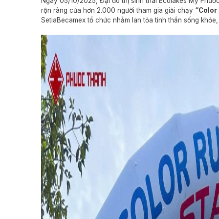
Ngày 05/10/2025, Đại đô thị sinh thái Ecolakes Mỹ Phướ
rộn ràng của hơn 2.000 người tham gia giải chạy
“Color
SetiaBecamex tổ chức nhằm lan tỏa tinh thần sống khỏe, 