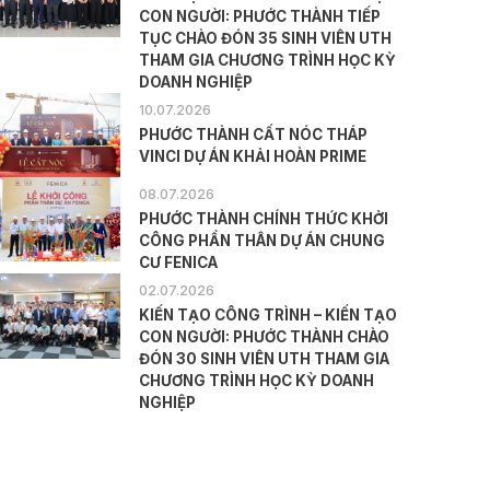
CON NGƯỜI: PHƯỚC THÀNH TIẾP
TỤC CHÀO ĐÓN 35 SINH VIÊN UTH
THAM GIA CHƯƠNG TRÌNH HỌC KỲ
DOANH NGHIỆP
10.07.2026
PHƯỚC THÀNH CẤT NÓC THÁP
VINCI DỰ ÁN KHẢI HOÀN PRIME
08.07.2026
PHƯỚC THÀNH CHÍNH THỨC KHỞI
CÔNG PHẦN THÂN DỰ ÁN CHUNG
CƯ FENICA
02.07.2026
KIẾN TẠO CÔNG TRÌNH – KIẾN TẠO
CON NGƯỜI: PHƯỚC THÀNH CHÀO
ĐÓN 30 SINH VIÊN UTH THAM GIA
CHƯƠNG TRÌNH HỌC KỲ DOANH
NGHIỆP