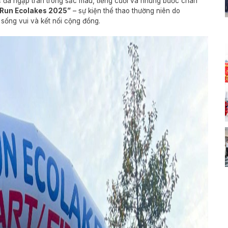
c đã ngập tràn trong sắc màu, tiếng cười và những bước chân
 Run Ecolakes 2025”
– sự kiện thể thao thường niên do
sống vui và kết nối cộng đồng.