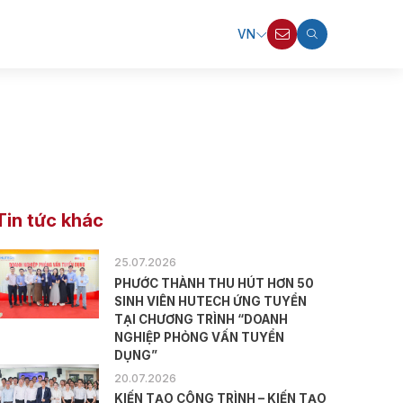
VN
Tin tức khác
25.07.2026
PHƯỚC THÀNH THU HÚT HƠN 50
SINH VIÊN HUTECH ỨNG TUYỂN
TẠI CHƯƠNG TRÌNH “DOANH
NGHIỆP PHỎNG VẤN TUYỂN
DỤNG”
20.07.2026
KIẾN TẠO CÔNG TRÌNH – KIẾN TẠO