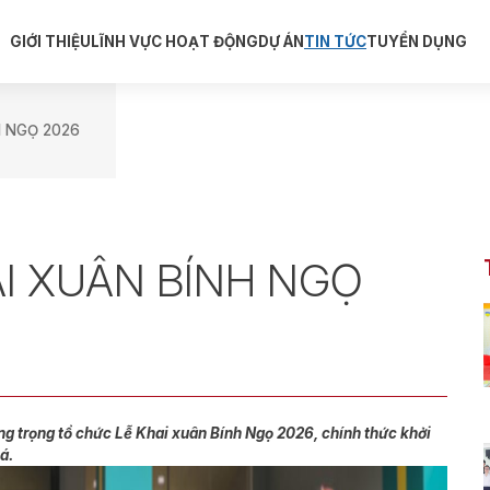
GIỚI THIỆU
LĨNH VỰC HOẠT ĐỘNG
DỰ ÁN
TIN TỨC
TUYỂN DỤNG
H NGỌ 2026
I XUÂN BÍNH NGỌ
g trọng tổ chức Lễ Khai xuân Bính Ngọ 2026, chính thức khởi
á.