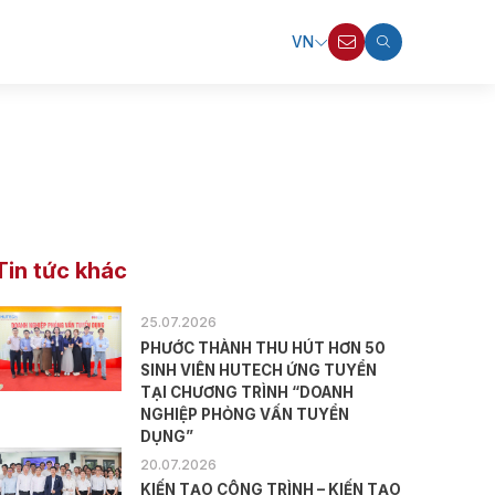
VN
Tin tức khác
25.07.2026
PHƯỚC THÀNH THU HÚT HƠN 50
SINH VIÊN HUTECH ỨNG TUYỂN
TẠI CHƯƠNG TRÌNH “DOANH
NGHIỆP PHỎNG VẤN TUYỂN
DỤNG”
20.07.2026
KIẾN TẠO CÔNG TRÌNH – KIẾN TẠO