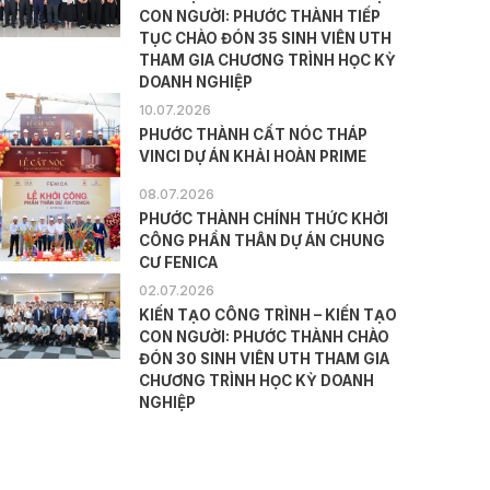
CON NGƯỜI: PHƯỚC THÀNH TIẾP
TỤC CHÀO ĐÓN 35 SINH VIÊN UTH
THAM GIA CHƯƠNG TRÌNH HỌC KỲ
DOANH NGHIỆP
10.07.2026
PHƯỚC THÀNH CẤT NÓC THÁP
VINCI DỰ ÁN KHẢI HOÀN PRIME
08.07.2026
PHƯỚC THÀNH CHÍNH THỨC KHỞI
CÔNG PHẦN THÂN DỰ ÁN CHUNG
CƯ FENICA
02.07.2026
KIẾN TẠO CÔNG TRÌNH – KIẾN TẠO
CON NGƯỜI: PHƯỚC THÀNH CHÀO
ĐÓN 30 SINH VIÊN UTH THAM GIA
CHƯƠNG TRÌNH HỌC KỲ DOANH
NGHIỆP