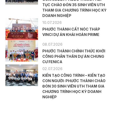
TỤC CHÀO ĐÓN 35 SINH VIÊN UTH
THAM GIA CHƯƠNG TRÌNH HỌC KỲ
DOANH NGHIỆP
10.07.2026
PHƯỚC THÀNH CẤT NÓC THÁP
VINCI DỰ ÁN KHẢI HOÀN PRIME
08.07.2026
PHƯỚC THÀNH CHÍNH THỨC KHỞI
CÔNG PHẦN THÂN DỰ ÁN CHUNG
CƯ FENICA
02.07.2026
KIẾN TẠO CÔNG TRÌNH – KIẾN TẠO
CON NGƯỜI: PHƯỚC THÀNH CHÀO
ĐÓN 30 SINH VIÊN UTH THAM GIA
CHƯƠNG TRÌNH HỌC KỲ DOANH
NGHIỆP