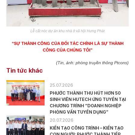
Lễ cất nóc dự án khu nhà ở xã hội Hưng Phát
“SỰ THÀNH CÔNG CỦA ĐỐI TÁC CHÍNH LÀ SỰ THÀNH
CÔNG CỦA CHÚNG TÔI”
(Tin, ảnh: phòng truyền thông Ptcons)
Tin tức khác
25.07.2026
PHƯỚC THÀNH THU HÚT HƠN 50
SINH VIÊN HUTECH ỨNG TUYỂN TẠI
CHƯƠNG TRÌNH “DOANH NGHIỆP
PHỎNG VẤN TUYỂN DỤNG”
20.07.2026
KIẾN TẠO CÔNG TRÌNH – KIẾN TẠO
CON NGƯỜI: PHƯỚC THÀNH TIẾP