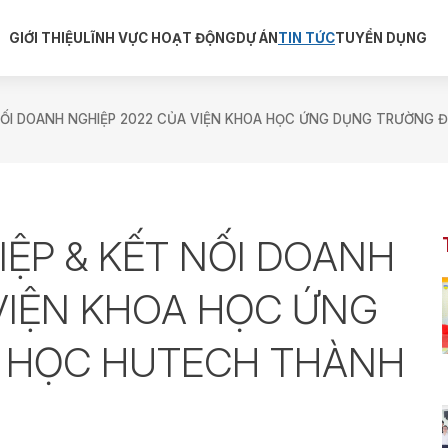
GIỚI THIỆU
LĨNH VỰC HOẠT ĐỘNG
DỰ ÁN
TIN TỨC
TUYỂN DỤNG
NỐI DOANH NGHIỆP 2022 CỦA VIỆN KHOA HỌC ỨNG DỤNG TRƯỜNG Đ
IỆP & KẾT NỐI DOANH
VIỆN KHOA HỌC ỨNG
 HỌC HUTECH THÀNH