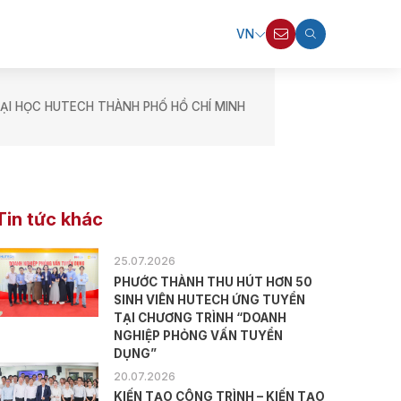
VN
ẠI HỌC HUTECH THÀNH PHỐ HỒ CHÍ MINH
Tin tức khác
25.07.2026
PHƯỚC THÀNH THU HÚT HƠN 50
SINH VIÊN HUTECH ỨNG TUYỂN
TẠI CHƯƠNG TRÌNH “DOANH
NGHIỆP PHỎNG VẤN TUYỂN
DỤNG”
20.07.2026
KIẾN TẠO CÔNG TRÌNH – KIẾN TẠO