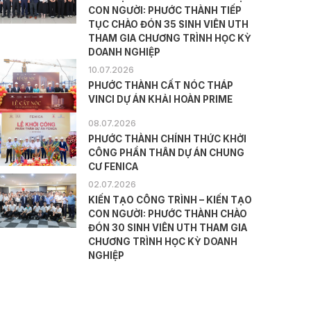
CON NGƯỜI: PHƯỚC THÀNH TIẾP
TỤC CHÀO ĐÓN 35 SINH VIÊN UTH
THAM GIA CHƯƠNG TRÌNH HỌC KỲ
DOANH NGHIỆP
10.07.2026
PHƯỚC THÀNH CẤT NÓC THÁP
VINCI DỰ ÁN KHẢI HOÀN PRIME
08.07.2026
PHƯỚC THÀNH CHÍNH THỨC KHỞI
CÔNG PHẦN THÂN DỰ ÁN CHUNG
CƯ FENICA
02.07.2026
KIẾN TẠO CÔNG TRÌNH – KIẾN TẠO
CON NGƯỜI: PHƯỚC THÀNH CHÀO
ĐÓN 30 SINH VIÊN UTH THAM GIA
CHƯƠNG TRÌNH HỌC KỲ DOANH
NGHIỆP