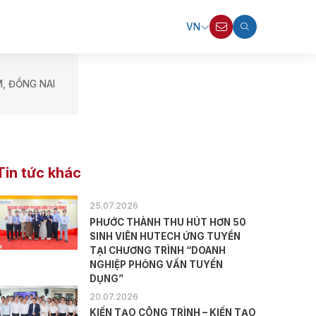
VN
, ĐỒNG NAI
Tin tức khác
25.07.2026
PHƯỚC THÀNH THU HÚT HƠN 50
SINH VIÊN HUTECH ỨNG TUYỂN
TẠI CHƯƠNG TRÌNH “DOANH
NGHIỆP PHỎNG VẤN TUYỂN
DỤNG”
20.07.2026
KIẾN TẠO CÔNG TRÌNH – KIẾN TẠO