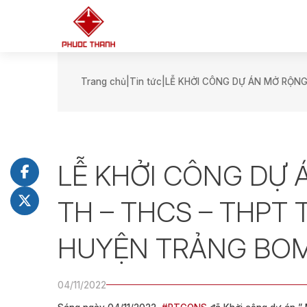
Trang chủ
Tin tức
LỄ KHỞI CÔNG DỰ ÁN MỞ RỘNG
LỄ KHỞI CÔNG DỰ
TH – THCS – THPT 
HUYỆN TRẢNG BOM
04/11/2022