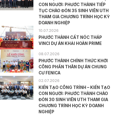
CON NGƯỜI: PHƯỚC THÀNH TIẾP
TỤC CHÀO ĐÓN 35 SINH VIÊN UTH
THAM GIA CHƯƠNG TRÌNH HỌC KỲ
DOANH NGHIỆP
10.07.2026
PHƯỚC THÀNH CẤT NÓC THÁP
VINCI DỰ ÁN KHẢI HOÀN PRIME
08.07.2026
PHƯỚC THÀNH CHÍNH THỨC KHỞI
CÔNG PHẦN THÂN DỰ ÁN CHUNG
CƯ FENICA
02.07.2026
KIẾN TẠO CÔNG TRÌNH – KIẾN TẠO
CON NGƯỜI: PHƯỚC THÀNH CHÀO
ĐÓN 30 SINH VIÊN UTH THAM GIA
CHƯƠNG TRÌNH HỌC KỲ DOANH
NGHIỆP