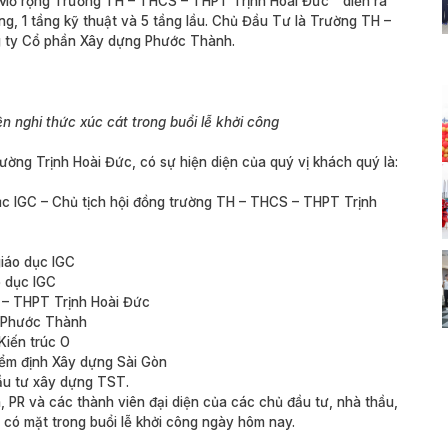
Mở rộng Trường TH – THCS – THPT Trịnh Hoài Đức ” diễn ra
ửng, 1 tầng kỹ thuật và 5 tầng lầu. Chủ Đầu Tư là Trường TH –
g ty Cổ phần Xây dựng Phước Thành.
n nghi thức xúc cát trong buổi lễ khởi công
ường Trịnh Hoài Đức, có sự hiện diện của quý vị khách quý là:
c IGC – Chủ tịch hội đồng trường TH – THCS – THPT Trịnh
iáo dục IGC
 dục IGC
 – THPT Trịnh Hoài Đức
D Phước Thành
iến trúc O
ểm định Xây dựng Sài Gòn
ầu tư xây dựng TST.
, PR và các thành viên đại diện của các chủ đầu tư, nhà thầu,
ã có mặt trong buổi lễ khởi công ngày hôm nay.