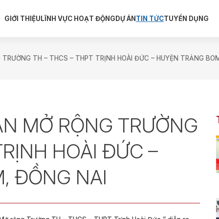
GIỚI THIỆU
LĨNH VỰC HOẠT ĐỘNG
DỰ ÁN
TIN TỨC
TUYỂN DỤNG
 TRƯỜNG TH – THCS – THPT TRỊNH HOÀI ĐỨC – HUYỆN TRẢNG BOM
 ÁN MỞ RỘNG TRƯỜNG
TRỊNH HOÀI ĐỨC –
, ĐỒNG NAI