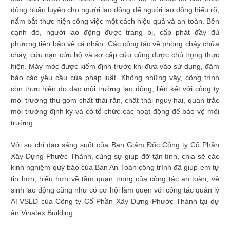
động huấn luyện cho người lao động để người lao động hiểu rõ,
nắm bắt thực hiện công việc một cách hiệu quả và an toàn. Bên
cạnh đó, người lao động được trang bị, cấp phát đầy đủ
phương tiện bảo vệ cá nhân. Các công tác về phòng cháy chữa
cháy, cứu nạn cứu hộ và sơ cấp cứu cũng được chú trọng thực
hiện. Máy móc được kiểm định trước khi đưa vào sử dụng, đảm
bảo các yêu cầu của pháp luật. Không những vậy, công trình
còn thực hiện đo đạc môi trường lao động, liên kết với công ty
môi trường thu gom chất thải rắn, chất thải nguy hai, quan trắc
môi trường định kỳ và có tổ chức các hoạt động để bảo vệ môi
trường.
Với sự chỉ đạo sáng suốt của Ban Giám Đốc Công ty Cổ Phần
Xây Dựng Phước Thành, cùng sự giúp đỡ tận tình, chia sẽ các
kinh nghiệm quý báo của Ban An Toàn công trình đã giúp em tự
tin hơn, hiểu hơn về tầm quan trọng của công tác an toàn, vệ
sinh lao động cũng như có cơ hội làm quen với công tác quản lý
ATVSLĐ của Công ty Cổ Phần Xây Dựng Phước Thành tại dự
án Vinatex Building.