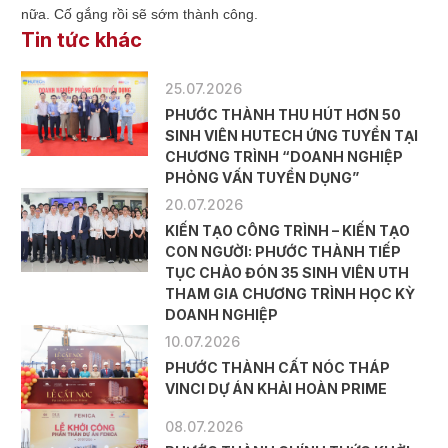
nữa. Cố gắng rồi sẽ sớm thành công.
Tin tức khác
25.07.2026
PHƯỚC THÀNH THU HÚT HƠN 50
SINH VIÊN HUTECH ỨNG TUYỂN TẠI
CHƯƠNG TRÌNH “DOANH NGHIỆP
PHỎNG VẤN TUYỂN DỤNG”
20.07.2026
KIẾN TẠO CÔNG TRÌNH – KIẾN TẠO
CON NGƯỜI: PHƯỚC THÀNH TIẾP
TỤC CHÀO ĐÓN 35 SINH VIÊN UTH
THAM GIA CHƯƠNG TRÌNH HỌC KỲ
DOANH NGHIỆP
10.07.2026
PHƯỚC THÀNH CẤT NÓC THÁP
VINCI DỰ ÁN KHẢI HOÀN PRIME
08.07.2026