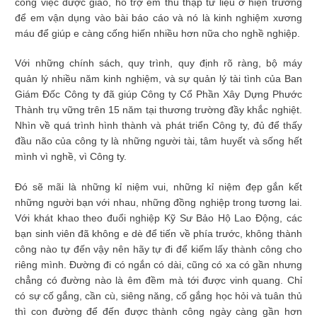
công việc được giao, hỗ trợ em thu thập tư liệu ở hiện trường
để em vận dụng vào bài báo cáo và nó là kinh nghiệm xương
máu để giúp e càng cống hiến nhiều hơn nữa cho nghề nghiệp.
Với những chính sách, quy trình, quy định rõ ràng, bộ máy
quản lý nhiều năm kinh nghiệm, và sự quản lý tài tình của Ban
Giám Đốc Công ty đã giúp Công ty Cổ Phần Xây Dựng Phước
Thành trụ vững trên 15 năm tại thương trường đầy khắc nghiệt.
Nhìn về quá trình hình thành và phát triển Công ty, đủ để thấy
đầu não của công ty là những người tài, tâm huyết và sống hết
mình vì nghề, vì Công ty.
Đó sẽ mãi là những kỉ niệm vui, những kỉ niệm đẹp gắn kết
những người bạn với nhau, những đồng nghiệp trong tương lai.
Với khát khao theo đuổi nghiệp Kỹ Sư Bảo Hộ Lao Động, các
bạn sinh viên đã không e dè để tiến về phía trước, không thành
công nào tự đến vậy nên hãy tự đi để kiếm lấy thành công cho
riêng mình. Đường đi có ngắn có dài, cũng có xa có gần nhưng
chẳng có đường nào là êm đềm mà tới được vinh quang. Chỉ
có sự cố gắng, cần cù, siêng năng, cố gắng học hỏi và tuân thủ
thì con đường để đến được thành công ngày càng gần hơn