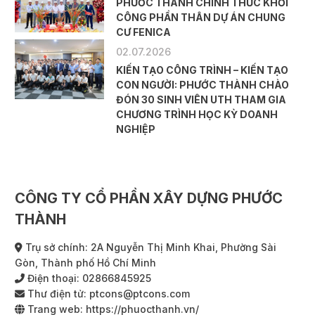
PHƯỚC THÀNH CHÍNH THỨC KHỞI
CÔNG PHẦN THÂN DỰ ÁN CHUNG
CƯ FENICA
02.07.2026
KIẾN TẠO CÔNG TRÌNH – KIẾN TẠO
CON NGƯỜI: PHƯỚC THÀNH CHÀO
ĐÓN 30 SINH VIÊN UTH THAM GIA
CHƯƠNG TRÌNH HỌC KỲ DOANH
NGHIỆP
CÔNG TY CỔ PHẦN XÂY DỰNG PHƯỚC
THÀNH
Trụ sở chính: 2A Nguyễn Thị Minh Khai, Phường Sài
Gòn, Thành phố Hồ Chí Minh
Điện thoại:
02866845925
Thư điện tử:
ptcons@ptcons.com
Trang web:
https://phuocthanh.vn/