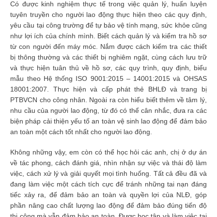
Có được kinh nghiệm thực tế trong việc quản lý, huấn luyện
tuyên truyền cho người lao động thực hiện theo các quy định,
yêu cầu tại công trường để tự bảo vệ tính mạng, sức khỏe cũng
như lợi ích của chính mình. Biết cách quản lý và kiểm tra hồ sơ
từ con người đến máy móc. Nắm được cách kiểm tra các thiết
bị thông thường và các thiết bị nghiêm ngặt, cùng cách lưu trữ
và thực hiện tuân thủ về hồ sơ, các quy trình, quy định, biểu
mẫu theo Hệ thống ISO 9001:2015 – 14001:2015 và OHSAS
18001:2007. Thực hiện và cấp phát thẻ BHLĐ và trang bị
PTBVCN cho công nhân. Ngoài ra còn hiểu biết thêm về tâm lý,
nhu cầu của người lao động, từ đó có thể cân nhắc, đưa ra các
biện pháp cải thiện yếu tố an toàn vệ sinh lao động để đảm bảo
an toàn một cách tốt nhất cho người lao động.
Không những vậy, em còn có thể học hỏi các anh, chị ở dự án
về tác phong, cách đánh giá, nhìn nhận sự việc và thái độ làm
việc, cách xử lý và giải quyết mọi tình huống. Tất cả đều đã và
đang làm việc một cách tích cực để tránh những tai nạn đáng
tiếc xảy ra, để đảm bảo an toàn và quyền lợi của NLĐ, góp
phần nâng cao chất lượng lao động để đảm bảo đúng tiến độ
thi công mà vẫn đảm bảo an toàn. Được học tập và làm việc tại