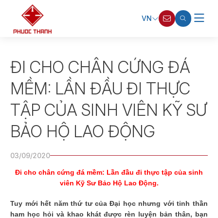
VN
ĐI CHO CHÂN CỨNG ĐÁ
MỀM: LẦN ĐẦU ĐI THỰC
TẬP CỦA SINH VIÊN KỸ SƯ
BẢO HỘ LAO ĐỘNG
03/09/2020
Đi cho chân cứng đá mềm: Lần đầu đi thực tập của sinh
viên Kỹ Sư Bảo Hộ Lao Động.
Tuy mới hết năm thứ tư của Đại học nhưng với tinh thần
ham học hỏi và khao khát được rèn luyện bản thân, bạn