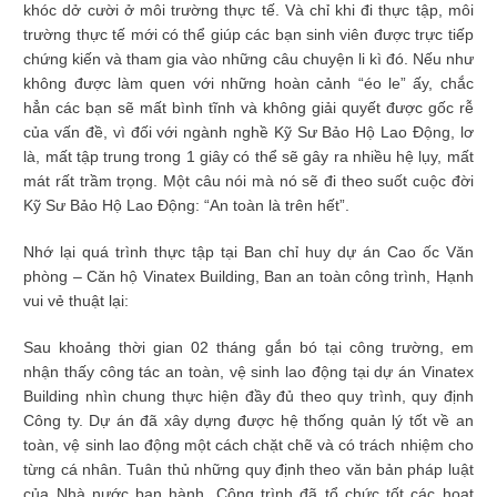
khóc dở cười ở môi trường thực tế. Và chỉ khi đi thực tập, môi
trường thực tế mới có thể giúp các bạn sinh viên được trực tiếp
chứng kiến và tham gia vào những câu chuyện li kì đó. Nếu như
không được làm quen với những hoàn cảnh “éo le” ấy, chắc
hẳn các bạn sẽ mất bình tĩnh và không giải quyết được gốc rễ
của vấn đề, vì đối với ngành nghề Kỹ Sư Bảo Hộ Lao Động, lơ
là, mất tập trung trong 1 giây có thể sẽ gây ra nhiều hệ lụy, mất
mát rất trầm trọng. Một câu nói mà nó sẽ đi theo suốt cuộc đời
Kỹ Sư Bảo Hộ Lao Động: “An toàn là trên hết”.
Nhớ lại quá trình thực tập tại Ban chỉ huy dự án Cao ốc Văn
phòng – Căn hộ Vinatex Building, Ban an toàn công trình, Hạnh
vui vẻ thuật lại:
Sau khoảng thời gian 02 tháng gắn bó tại công trường, em
nhận thấy công tác an toàn, vệ sinh lao động tại dự án Vinatex
Building nhìn chung thực hiện đầy đủ theo quy trình, quy định
Công ty. Dự án đã xây dựng được hệ thống quản lý tốt về an
toàn, vệ sinh lao động một cách chặt chẽ và có trách nhiệm cho
từng cá nhân. Tuân thủ những quy định theo văn bản pháp luật
của Nhà nước ban hành. Công trình đã tổ chức tốt các hoạt