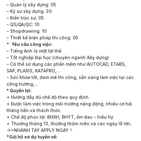
– Quản lý xây dựng: 05
– Kỹ sư xây dựng: 20
– Kiến trúc sư: 05
– QS/QA/QC: 10
– Shopdrawing: 10
– Thiết kế biện pháp thi công: 05
*
Yêu cầu công việc:
– Tiếng Anh là một lợi thế
– Tốt nghiệp Đại học (chuyên ngành Xây dựng)
– Có thể sử dụng các phần mềm như AUTOCAD, ETABS,
SAP, PLAXIS, KATAPRO,…
– Sức khỏe tốt, đam mê thi công, sẵn sàng làm việc tại các
công trường,…
* Quyền lợi:
+ Hưởng đầy đủ chế độ theo quy định.
+ Được làm việc trong môi trường năng động, nhiều cơ hội
thăng tiến và thách thức.
+ Chế độ phúc lợi: BHXH, BHYT, ốm đau – hiếu hỷ
+ Thưởng tháng 13, thưởng thâm niên và các ngày lễ lớn.
->>NHANH TAY APPLY NGAY ‼
*
Gửi hồ sơ dự tuyển về: