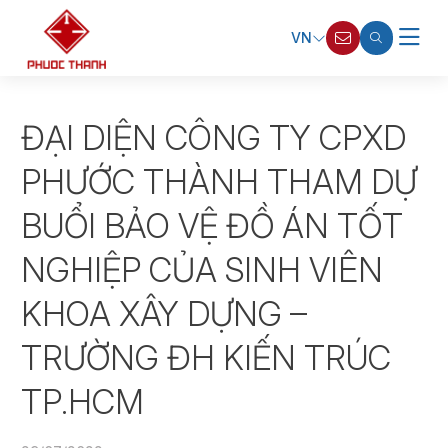
VN
ĐẠI DIỆN CÔNG TY CPXD
PHƯỚC THÀNH THAM DỰ
BUỔI BẢO VỆ ĐỒ ÁN TỐT
NGHIỆP CỦA SINH VIÊN
KHOA XÂY DỰNG –
TRƯỜNG ĐH KIẾN TRÚC
TP.HCM