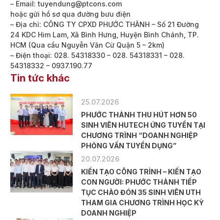
– Email: tuyendung@ptcons.com
hoặc gửi hồ sơ qua đường bưu điện
– Địa chỉ: CÔNG TY CPXD PHƯỚC THÀNH – Số 21 Đường
24 KDC Him Lam, Xã Bình Hưng, Huyện Bình Chánh, TP.
HCM (Qua cầu Nguyễn Văn Cừ Quận 5 – 2km)
– Điện thoại: 028. 54318330 – 028. 54318331 – 028.
54318332 – 0937.190.77
Tin tức khác
25.07.2026
PHƯỚC THÀNH THU HÚT HƠN 50
SINH VIÊN HUTECH ỨNG TUYỂN TẠI
CHƯƠNG TRÌNH “DOANH NGHIỆP
PHỎNG VẤN TUYỂN DỤNG”
20.07.2026
KIẾN TẠO CÔNG TRÌNH – KIẾN TẠO
CON NGƯỜI: PHƯỚC THÀNH TIẾP
TỤC CHÀO ĐÓN 35 SINH VIÊN UTH
THAM GIA CHƯƠNG TRÌNH HỌC KỲ
DOANH NGHIỆP