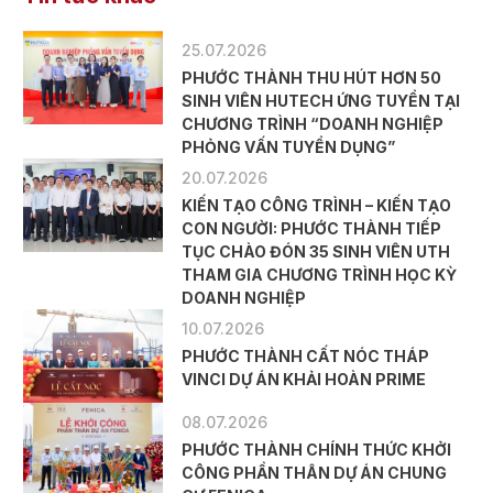
25.07.2026
PHƯỚC THÀNH THU HÚT HƠN 50
SINH VIÊN HUTECH ỨNG TUYỂN TẠI
CHƯƠNG TRÌNH “DOANH NGHIỆP
PHỎNG VẤN TUYỂN DỤNG”
20.07.2026
KIẾN TẠO CÔNG TRÌNH – KIẾN TẠO
CON NGƯỜI: PHƯỚC THÀNH TIẾP
TỤC CHÀO ĐÓN 35 SINH VIÊN UTH
THAM GIA CHƯƠNG TRÌNH HỌC KỲ
DOANH NGHIỆP
10.07.2026
PHƯỚC THÀNH CẤT NÓC THÁP
VINCI DỰ ÁN KHẢI HOÀN PRIME
08.07.2026
PHƯỚC THÀNH CHÍNH THỨC KHỞI
CÔNG PHẦN THÂN DỰ ÁN CHUNG