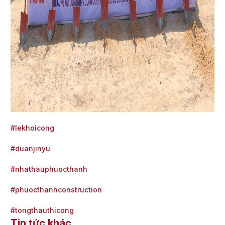
#lekhoicong
#duanjinyu
#nhathauphuocthanh
#phuocthanhconstruction
#tongthauthicong
Tin tức khác