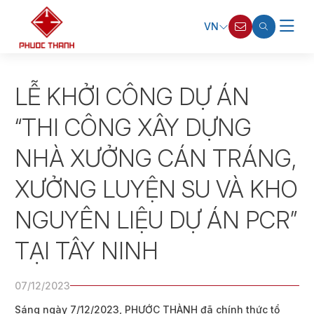
VN
LỄ KHỞI CÔNG DỰ ÁN
“THI CÔNG XÂY DỰNG
NHÀ XƯỞNG CÁN TRÁNG,
XƯỞNG LUYỆN SU VÀ KHO
NGUYÊN LIỆU DỰ ÁN PCR”
TẠI TÂY NINH
07/12/2023
Sáng ngày 7/12/2023, PHƯỚC THÀNH đã chính thức tổ