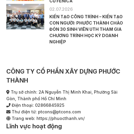
CƯ FENICA
02.07.2026
KIẾN TẠO CÔNG TRÌNH – KIẾN TẠO
CON NGƯỜI: PHƯỚC THÀNH CHÀO
ĐÓN 30 SINH VIÊN UTH THAM GIA
CHƯƠNG TRÌNH HỌC KỲ DOANH
NGHIỆP
CÔNG TY CỔ PHẦN XÂY DỰNG PHƯỚC
THÀNH
Trụ sở chính: 2A Nguyễn Thị Minh Khai, Phường Sài
Gòn, Thành phố Hồ Chí Minh
Điện thoại:
02866845925
Thư điện tử:
ptcons@ptcons.com
Trang web:
https://phuocthanh.vn/
Lĩnh vực hoạt động