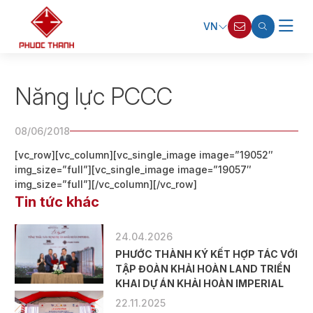
VN
Năng lực PCCC
08/06/2018
[vc_row][vc_column][vc_single_image image=”19052″
img_size=”full”][vc_single_image image=”19057″
img_size=”full”][/vc_column][/vc_row]
Tin tức khác
24.04.2026
PHƯỚC THÀNH KÝ KẾT HỢP TÁC VỚI
TẬP ĐOÀN KHẢI HOÀN LAND TRIỂN
KHAI DỰ ÁN KHẢI HOÀN IMPERIAL
22.11.2025