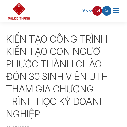
VN
KIẾN TẠO CÔNG TRÌNH –
KIẾN TẠO CON NGƯỜI:
PHƯỚC THÀNH CHÀO
ĐÓN 30 SINH VIÊN UTH
THAM GIA CHƯƠNG
TRÌNH HỌC KỲ DOANH
NGHIỆP